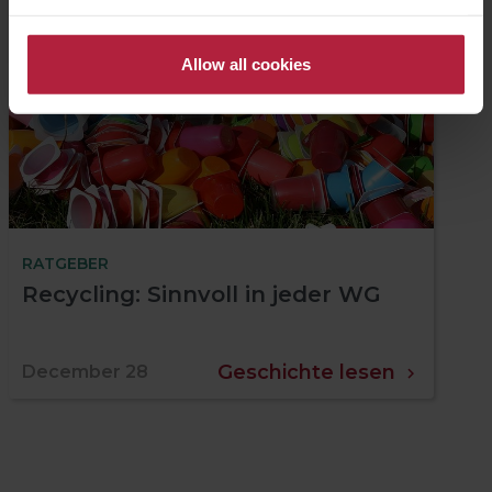
Allow all cookies
RATGEBER
Recycling: Sinnvoll in jeder WG
Geschichte lesen
December 28