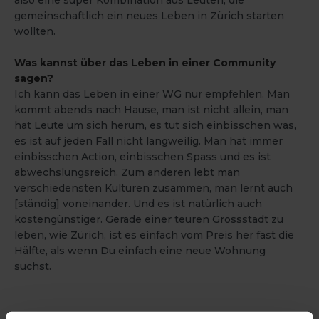
also eine super Kombination aus Leuten, die
gemeinschaftlich ein neues Leben in Zürich starten
wollten.
Was kannst über das Leben in einer Community
sagen?
Ich kann das Leben in einer WG nur empfehlen. Man
kommt abends nach Hause, man ist nicht allein, man
hat Leute um sich herum, es tut sich einbisschen was,
es ist auf jeden Fall nicht langweilig. Man hat immer
einbisschen Action, einbisschen Spass und es ist
abwechslungsreich. Zum anderen lebt man
verschiedensten Kulturen zusammen, man lernt auch
[ständig] voneinander. Und es ist natürlich auch
kostengünstiger. Gerade einer teuren Grossstadt zu
leben, wie Zürich, ist es einfach vom Preis her fast die
Hälfte, als wenn Du einfach eine neue Wohnung
suchst.