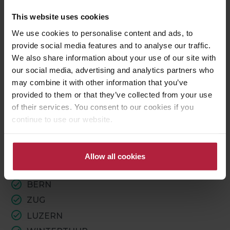
This website uses cookies
Nous élargissons notre portefeuille dans les plus
We use cookies to personalise content and ads, to
grandes villes de Suisse et pourtant le voyage ne
provide social media features and to analyse our traffic.
fait que commencer. Contacte-nous quand
We also share information about your use of our site with
même si tu souhaites proposer un bâtiment situé
our social media, advertising and analytics partners who
au centre d'une autre ville comme espace de
may combine it with other information that you’ve
cohabitation.
provided to them or that they’ve collected from your use
of their services. You consent to our cookies if you
continue to use our website.
ZURICH
BASEL
GENEVA
Allow all cookies
LAUSANNE
BERN
ZUG
LUZERN